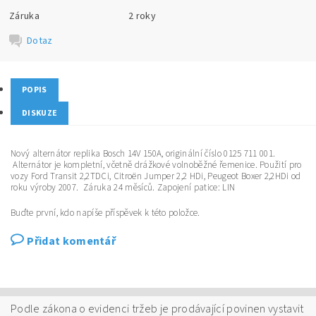
Záruka
2 roky
Dotaz
POPIS
DISKUZE
Nový alternátor replika Bosch 14V 150A, originální číslo 0125 711 001.
Alternátor je kompletní, včetně drážkové volnoběžné řemenice. Použití pro
vozy Ford Transit 2,2TDCi, Citroën Jumper 2,2 HDi, Peugeot Boxer 2,2HDi od
roku výroby 2007. Záruka 24 měsíců. Zapojení patice: LIN
Buďte první, kdo napíše příspěvek k této položce.
Přidat komentář
Podle zákona o evidenci tržeb je prodávající povinen vystavit