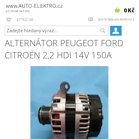
www.AUTO-ELEKTRO.cz
0 Kč
již 25 let na trhu
jamrich@auto-elektro.cz
377 822 118
ALTERNÁTOR PEUGEOT FORD
CITROËN 2,2 HDI 14V 150A