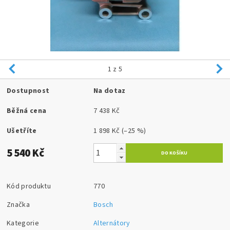
1
z 5
Dostupnost
Na dotaz
Běžná cena
7 438 Kč
Ušetříte
1 898 Kč
(–25 %)
5 540 Kč
Kód produktu
770
Značka
Bosch
Kategorie
Alternátory