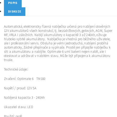
POPIS
DISKUZE
Automatická, elektronicky řízená nabíječka určená pro nabíjení olověných
12V akumulátorů všech konstrukcí, tj. bezúdržbových, gelových, AGM, Super
MF, VRLA i záložních. Nabíjí akumulátory o kapacitě 3 až 240Ah, oživuje
hluboko vybité akumulátory. Nabíječka je vhodná pro běžného uživatele,
ale i profesionální servis. Obsluha je velmi jednoduchá, nabíjení probíhá
automaticky, žádné přepínače a vypínače. Prostě jen připojíte nabíječku k
síti a akumulátoru a nabíjíte. Optimate 6 umí baterii nejen nabít, ale i
otestovat a udržovat v nabitém stavu. Může být připojena k akumulátoru
trvale.
Technické údaje:
Značení: Optimate 6 TM180
Napětí / proud: 12V 5A
Nabíjená kapacita 3 - 240Ah
Ukazatel stavu: LED
Použití: profi