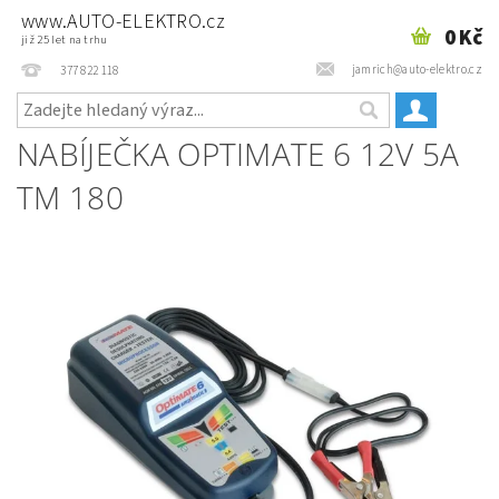
www.AUTO-ELEKTRO.cz
0 Kč
již 25 let na trhu
jamrich@auto-elektro.cz
377 822 118
NABÍJEČKA OPTIMATE 6 12V 5A
TM 180