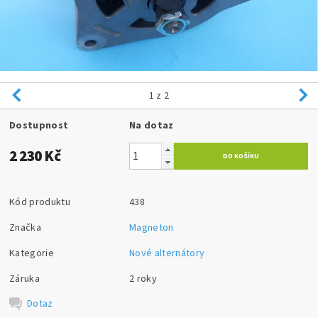
1
z 2
Dostupnost
Na dotaz
2 230 Kč
Kód produktu
438
Značka
Magneton
Kategorie
Nové alternátory
Záruka
2 roky
Dotaz