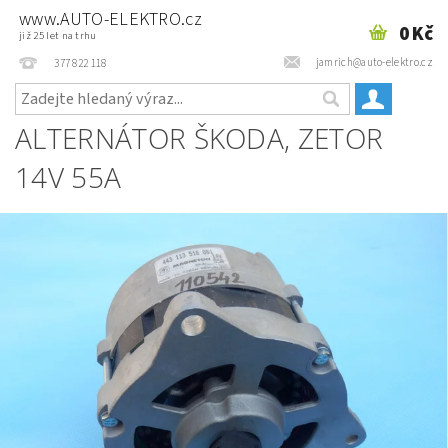
www.AUTO-ELEKTRO.cz
0 Kč
již 25 let na trhu
jamrich@auto-elektro.cz
377 822 118
ALTERNÁTOR ŠKODA, ZETOR
14V 55A