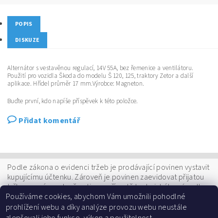
POPIS
DISKUZE
Alternátor s vestavěnou regulací, 14V 55A, bez řemenice a ventilátoru.
Použití pro vozidla Škoda do modelu Š 120, 125, traktory Zetor a další
aplikace. Hřídel průměr 17 mm.Výrobce: Magneton.
Buďte první, kdo napíše příspěvek k této položce.
Přidat komentář
Podle zákona o evidenci tržeb je prodávající povinen vystavit
kupujícímu účtenku. Zároveň je povinen zaevidovat přijatou
tržbu u správce daně online;v případě technického výpadku
pak nejpozději do 48 hodin.
Používáme cookies, abychom Vám umožnili pohodlné
prohlížení webu a díky analýze provozu webu neustále
Shoptet.cz
|
AutoElektroJamrich Křimice
|
Avon Plzeň - Jana Jamrichová