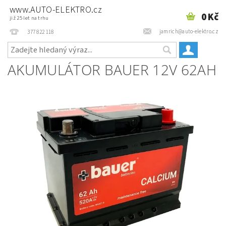
www.AUTO-ELEKTRO.cz
0 Kč
již 25 let na trhu
jamrich@auto-elektro.cz
377 822 118
AKUMULÁTOR BAUER 12V 62AH