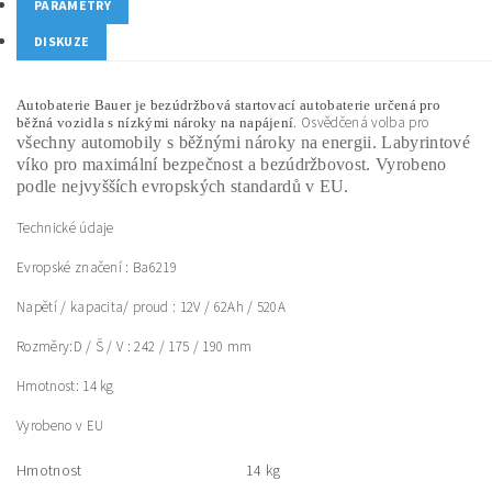
PARAMETRY
DISKUZE
Autobaterie Bauer je bezúdržbová startovací autobaterie určená pro
. Osvědčená volba pro
běžná vozidla s nízkými nároky na napájení
všechny automobily s běžnými nároky na energii. Labyrintové
víko pro maximální bezpečnost a bezúdržbovost. Vyrobeno
podle nejvyšších evropských standardů v EU.
Technické údaje
Evropské značení : Ba6219
Napětí / kapacita/ proud : 12V / 62Ah / 520A
Rozměry:D / Š / V : 242 / 175 / 190 mm
Hmotnost: 14 kg
Vyrobeno v EU
Hmotnost
14 kg