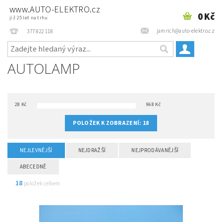
www.AUTO-ELEKTRO.cz
0 Kč
již 25 let na trhu
jamrich@auto-elektro.cz
377 822 118
AUTOLAMP
28
Kč
968
Kč
POLOŽEK K ZOBRAZENÍ:
18
NEJLEVNĚJŠÍ
NEJDRAŽŠÍ
NEJPRODÁVANĚJŠÍ
ABECEDNĚ
18
položek celkem