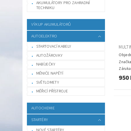
AKUMULÁTORY PRO ZAHRADNÍ
TECHNIKU
VÝKUP AKUMULÁTORŮ
AUTOELEKTRO
STARTOVACÍ KABELY
MULTI
Objed
AUTOŽÁROVKY
Značk
NABÍJEČKY
Záruka:
MĚNIČE NAPĚTÍ
950 
SVĚTLOMETY
MĚŘICÍ PŘÍSTROJE
AUTOCHEMIE
STARTÉRY
NOVÉ STARTÉRY