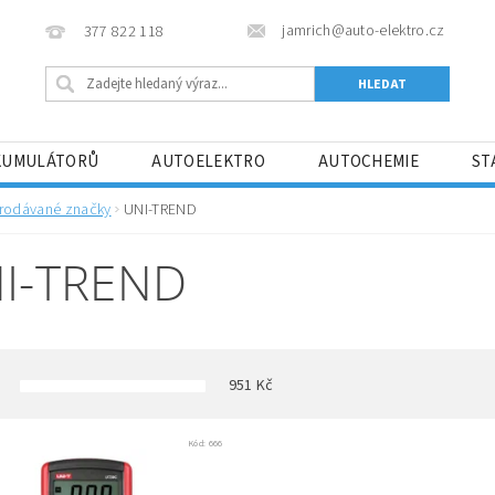
jamrich@auto-elektro.cz
377 822 118
KUMULÁTORŮ
AUTOELEKTRO
AUTOCHEMIE
ST
DNÍ PODMÍNKY
rodávané značky
UNI-TREND
I-TREND
951
Kč
Kód:
666