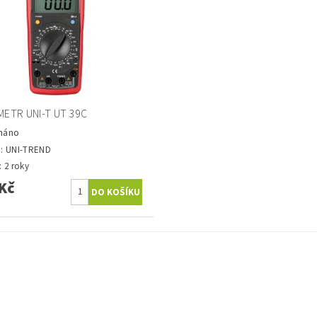
METR UNI-T UT 39C
náno
a:
UNI-TREND
 2 roky
Kč