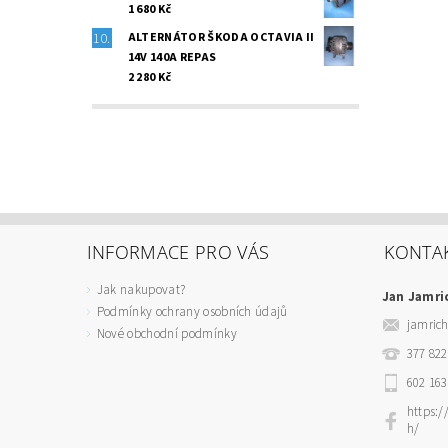
1 680 Kč
ALTERNÁTOR ŠKODA OCTAVIA II
14V 140A REPAS
2 280 Kč
INFORMACE PRO VÁS
KONTA
Jak nakupovat?
Jan Jamri
Podmínky ochrany osobních údajů
jamric
Nové obchodní podmínky
377 822
602 163
https:
h/