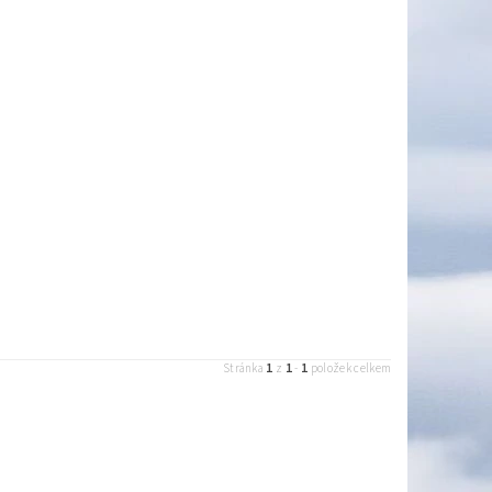
1
1
1
Stránka
z
-
položek celkem