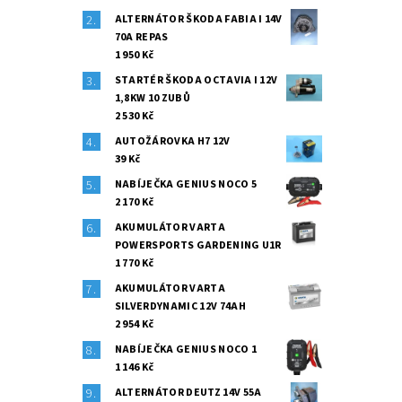
ALTERNÁTOR ŠKODA FABIA I 14V
70A REPAS
1 950 Kč
STARTÉR ŠKODA OCTAVIA I 12V
1,8KW 10 ZUBŮ
2 530 Kč
AUTOŽÁROVKA H7 12V
39 Kč
NABÍJEČKA GENIUS NOCO 5
2 170 Kč
AKUMULÁTOR VARTA
POWERSPORTS GARDENING U1R
1 770 Kč
AKUMULÁTOR VARTA
SILVERDYNAMIC 12V 74AH
2 954 Kč
NABÍJEČKA GENIUS NOCO 1
1 146 Kč
ALTERNÁTOR DEUTZ 14V 55A