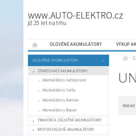
www.AUTO-ELEKTRO.cz
již 25 let na trhu
OLOVĚNÉ AKUMULÁTORY
VÝKUP A
NAPIŠTE NÁM
ČLÁNKY
NOVÉ OBCHO
P
OLOVĚNÉ AKUMULÁTORY
STARTOVACÍ AKUMULÁTORY
UN
Akumulátory Autopower
Akumulátory Varta
Akumulátory Banner
950
Kč
Akumulátory Bauer
TRAKČNÍ A ZÁLOŽNÍ AKUMULÁTORY
MOTOCYKLOVÉ AKUMULÁTORY