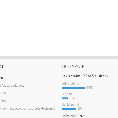
KT
DOTAZNÍK
Jak se Vám líbí náš e-shop?
ch
Velmi pěkný
h
@
auto-elektro.cz
(55%)
 118
Ujde to
(13%)
 303
Nelíbí se mi
//www.facebook.com/autoelektrojamric
(32%)
Počet hlasů:
97